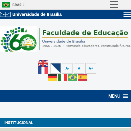
BRASIL
Simplifique!
Sobre a UnB
Comunica BR
Unidades acadêmicas
Participe
Estude na UnB
Graduação
Acesso à informação
Pós-Graduação
Administração
Legislação
Servidor
Canais
A-
A
A+
MENU
INSTITUCIONAL