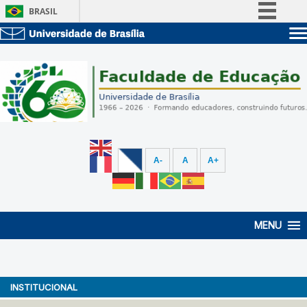
BRASIL
Simplifique!
Sobre a UnB
Comunica BR
Unidades acadêmicas
Participe
Estude na UnB
Graduação
Acesso à informação
Pós-Graduação
Administração
Legislação
Servidor
Canais
A-
A
A+
MENU
INSTITUCIONAL